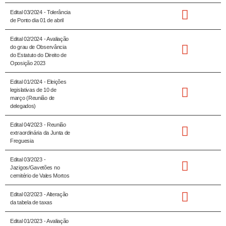
Edital 03/2024 - Tolerância
de Ponto dia 01 de abril
Edital 02/2024 - Avaliação
do grau de Observância
do Estatuto do Direito de
Oposição 2023
Edital 01/2024 - Eleições
legislativas de 10 de
março (Reunião de
delegados)
Edital 04/2023 - Reunião
extraordinária da Junta de
Freguesia
Edital 03/2023 -
Jazigos/Gavetões no
cemitério de Vales Mortos
Edital 02/2023 - Alteração
da tabela de taxas
Edital 01/2023 - Avaliação