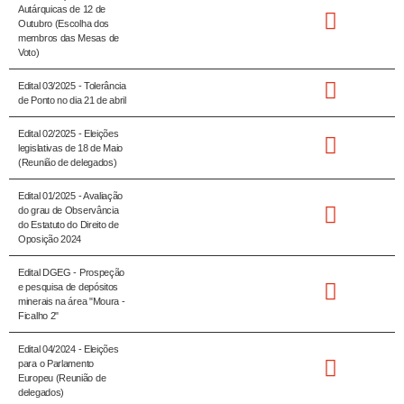
Autárquicas de 12 de
Outubro (Escolha dos
membros das Mesas de
Voto)
Edital 03/2025 - Tolerância
de Ponto no dia 21 de abril
Edital 02/2025 - Eleições
legislativas de 18 de Maio
(Reunião de delegados)
Edital 01/2025 - Avaliação
do grau de Observância
do Estatuto do Direito de
Oposição 2024
Edital DGEG - Prospeção
e pesquisa de depósitos
minerais na área "Moura -
Ficalho 2"
Edital 04/2024 - Eleições
para o Parlamento
Europeu (Reunião de
delegados)