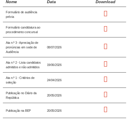
Nome
Data
Download
Formulário de audiência
prévia
Formulário candidatura ao
procedimento concursal
Ata n.º 3 -
Apreciação de
pronúncias em sede de
08/07/2026
Audiência
Ata n.º 2 -
Lista candidatos
19/06/2026
admitidos e
não admitidos
Ata n.º 1 - Critérios de
24/04/2026
seleção
Publicação no Diário da
20/05/2026
República
Publicação na BEP
20/05/2026